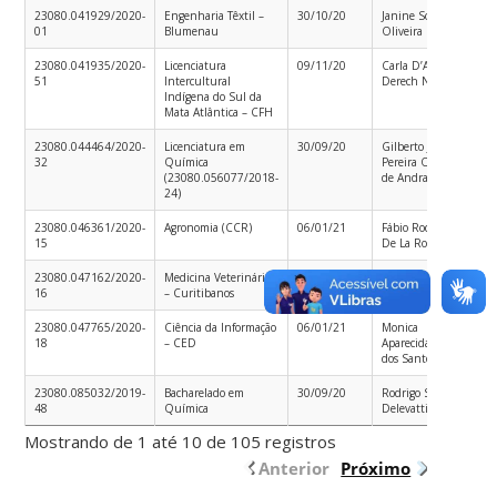
23080.041929/2020-
Engenharia Têxtil –
30/10/20
Janine Soares de
1
01
Blumenau
Oliveira
23080.041935/2020-
Licenciatura
09/11/20
Carla D’Agostini
1
51
Intercultural
Derech Nunes
Indígena do Sul da
Mata Atlântica – CFH
23080.044464/2020-
Licenciatura em
30/09/20
Gilberto José
2
32
Química
Pereira Onofre
(23080.056077/2018-
de Andrade
24)
23080.046361/2020-
Agronomia (CCR)
06/01/21
Fábio Rodrigues
1
15
De La Rocha
23080.047162/2020-
Medicina Veterinária
04/01/21
Carla D’Agostini
1
16
– Curitibanos
Derech Nunes
23080.047765/2020-
Ciência da Informação
06/01/21
Monica
0
18
– CED
Aparecida Aguiar
dos Santos
23080.085032/2019-
Bacharelado em
30/09/20
Rodrigo Sudatti
2
48
Química
Delevatti
Mostrando de 1 até 10 de 105 registros
Anterior
Próximo