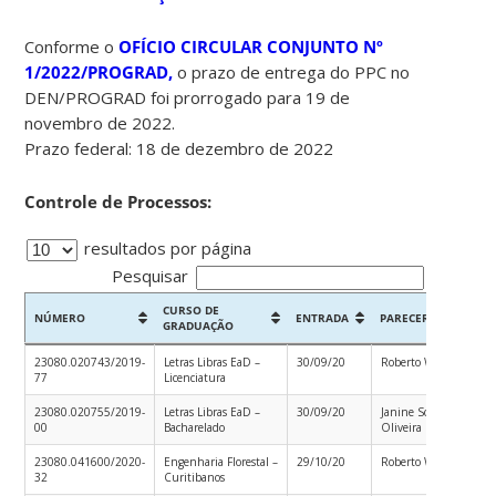
Conforme o
OFÍCIO CIRCULAR CONJUNTO Nº
1/2022/PROGRAD,
o prazo de entrega do PPC no
DEN/PROGRAD foi prorrogado para 19 de
novembro de 2022.
Prazo federal: 18 de dezembro de 2022
Controle de Processos:
resultados por página
Pesquisar
CURSO DE
P
NÚMERO
ENTRADA
PARECERISTA
GRADUAÇÃO
I
NÚMERO
CURSO DE
ENTRADA
PARECERISTA
P
23080.020743/2019-
Letras Libras EaD –
30/09/20
Roberto Willrich
0
GRADUAÇÃO
I
77
Licenciatura
23080.020755/2019-
Letras Libras EaD –
30/09/20
Janine Soares de
2
00
Bacharelado
Oliveira
23080.041600/2020-
Engenharia Florestal –
29/10/20
Roberto Willrich
1
32
Curitibanos