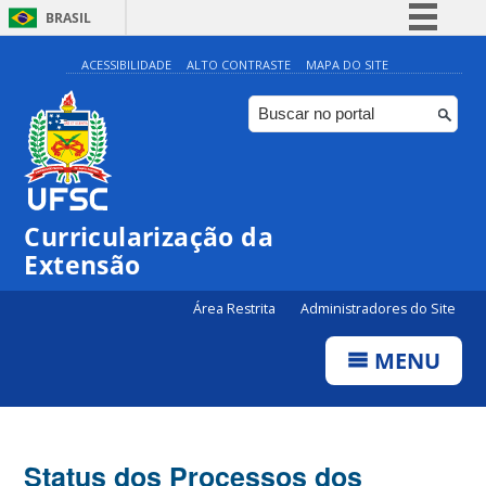
BRASIL
Simplifique!
ACESSIBILIDADE
ALTO CONTRASTE
MAPA DO SITE
Comunica BR
Participe
Acesso à informação
Legislação
Curricularização da
Canais
Extensão
Área Restrita
Administradores do Site
MENU
Status dos Processos dos