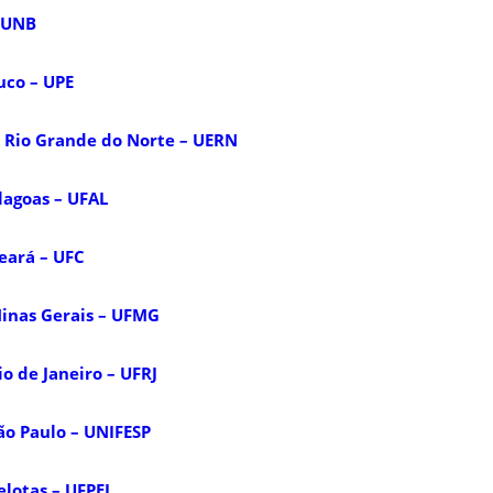
– UNB
co – UPE
 Rio Grande do Norte – UERN
lagoas – UFAL
eará – UFC
Minas Gerais – UFMG
o de Janeiro – UFRJ
ão Paulo – UNIFESP
elotas – UFPEL