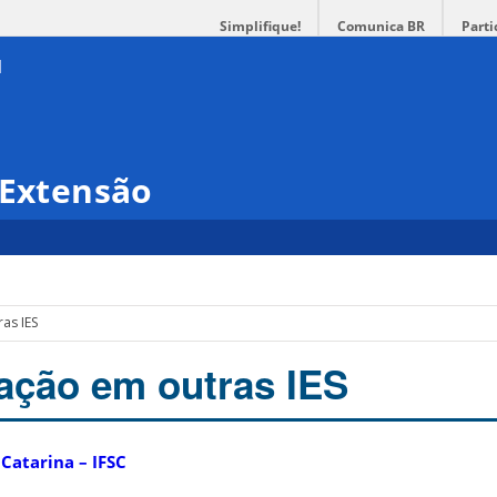
Simplifique!
Comunica BR
Parti
 Extensão
as IES
zação em outras IES
 Catarina – IFSC