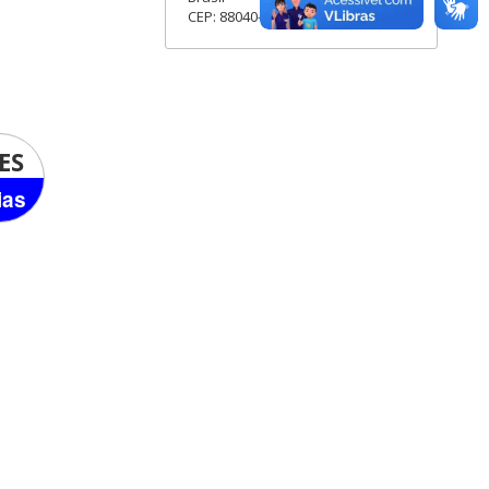
CEP: 88040-400
ES
ias