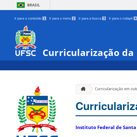
BRASIL
Ir para o conteúdo
1
Ir para o menu
2
Ir para a busca
3
Ir para o rodapé
4
Curricularização da
Curricularização em outr
Curriculari
Instituto Federal de Santa